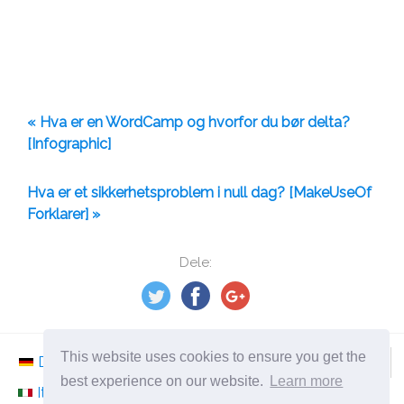
« Hva er en WordCamp og hvorfor du bør delta?
[Infographic]
Hva er et sikkerhetsproblem i null dag? [MakeUseOf
Forklarer] »
Dele:
This website uses cookies to ensure you get the
Deutsch
Nederlands
Svenska
Norsk
best experience on our website.
Learn more
Italiano
Français
Español
Românesc