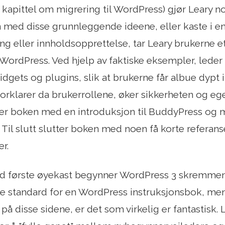
 kapittel om migrering til WordPress) gjør Leary noe
 med disse grunnleggende ideene, eller kaste i en r
 eller innholdsopprettelse, tar Leary brukerne et s
WordPress. Ved hjelp av faktiske eksempler, lede
dgets og plugins, slik at brukerne får albue dypt i
y forklarer da brukerrollene, øker sikkerheten og 
ter boken med en introduksjon til BuddyPress og m
 Til slutt slutter boken med noen få korte referans
r.
ed første øyekast begynner WordPress 3 skremmend
 standard for en WordPress instruksjonsbok, men
å disse sidene, er det som virkelig er fantastisk. L