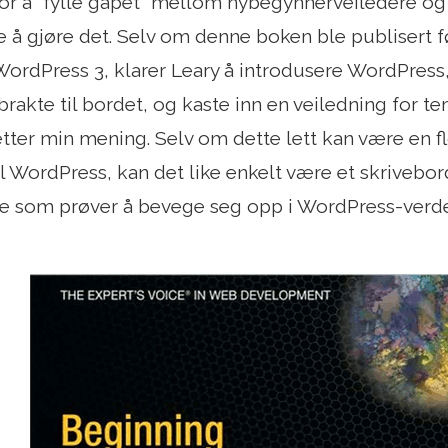
r å "fylle gapet" mellom nybegynnerveiledere og 
e å gjøre det. Selv om denne boken ble publisert fø
WordPress 3, klarer Leary å introdusere WordPress
brakte til bordet, og kaste inn en veiledning for t
 etter min mening. Selv om dette lett kan være en fl
il WordPress, kan det like enkelt være et skrivebor
 som prøver å bevege seg opp i WordPress-verd