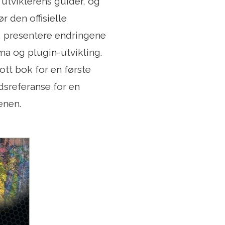
utviklerens guider, og
r den offisielle
, presentere endringene
ema og plugin-utvikling.
ott bok for en første
dsreferanse for en
enen.