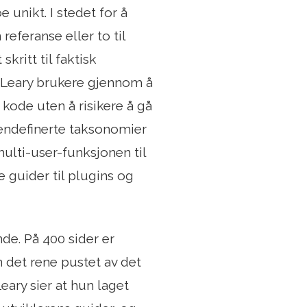
 unikt. I stedet for å
eferanse eller to til
kritt til faktisk
r Leary brukere gjennom å
 kode uten å risikere å gå
egendefinerte taksonomier
ulti-user-funksjonen til
e guider til plugins og
e. På 400 sider er
 det rene pustet av det
eary sier at hun laget