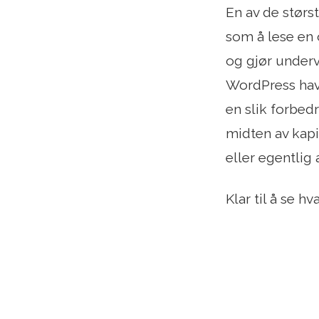
En av de størs
som å lese en 
og gjør underv
WordPress have
en slik forbedr
midten av kapi
eller egentlig
Klar til å se h