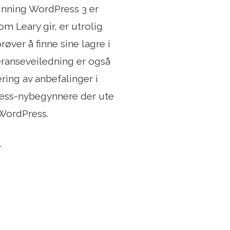
inning WordPress 3 er
m Leary gir, er utrolig
øver å finne sine lagre i
eranseveiledning er også
ering av anbefalinger i
ress-nybegynnere der ute
 WordPress.
.