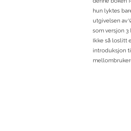
denne boken fo
hun lyktes bar
utgivelsen av 
som versjon 3 
Ikke så loslitt
introduksjon t
mellombrukere