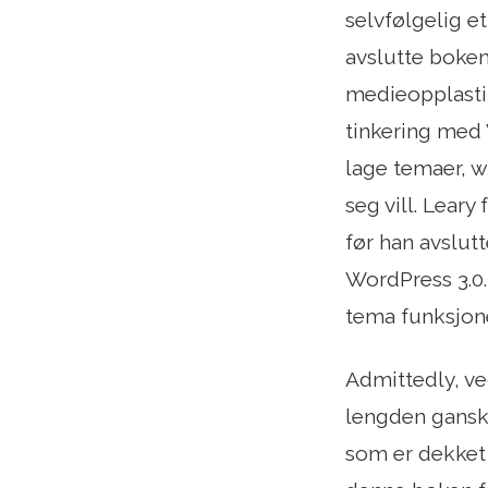
selvfølgelig et
avslutte boken
medieopplasting
tinkering med 
lage temaer, wi
seg vill. Lear
før han avslut
WordPress 3.0.
tema funksjone
Admittedly, v
lengden ganske
som er dekket p