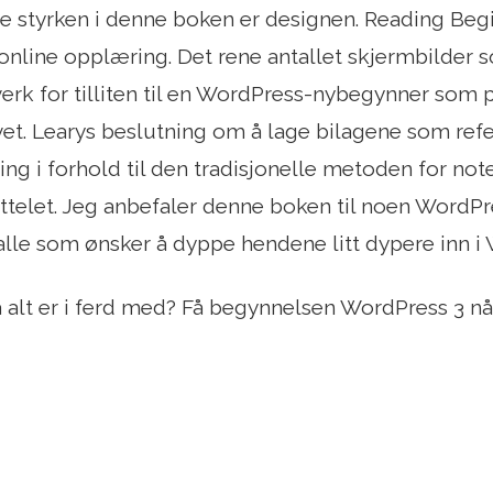
te styrken i denne boken er designen. Reading Beg
online opplæring. Det rene antallet skjermbilder so
erk for tilliten til en WordPress-nybegynner som pr
t. Learys beslutning om å lage bilagene som ref
ing i forhold til den tradisjonelle metoden for not
ttelet. Jeg anbefaler denne boken til noen WordP
 alle som ønsker å dyppe hendene litt dypere inn i
va alt er i ferd med? Få begynnelsen WordPress 3 nå