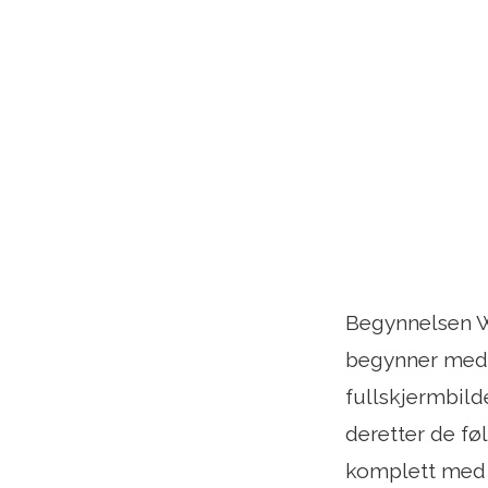
Begynnelsen Wo
begynner med 
fullskjermbild
deretter de fø
komplett med s