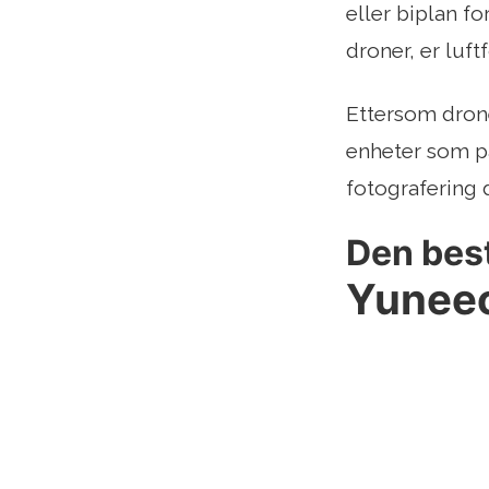
eller biplan f
droner, er luf
Ettersom drone
enheter som pa
fotografering 
Den best
Yuneec