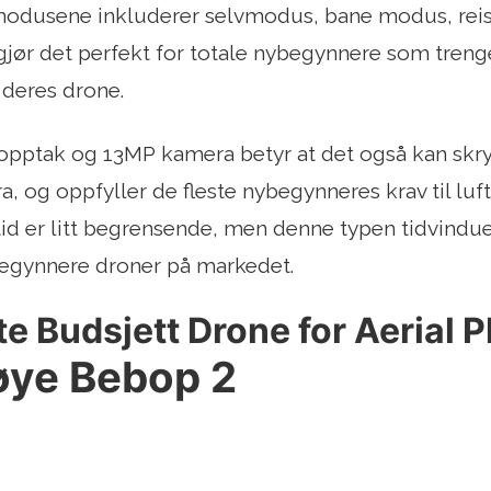
e modusene inkluderer selvmodus, bane modus, r
jør det perfekt for totale nybegynnere som trenger
 deres drone.
opptak og 13MP kamera betyr at det også kan skr
a, og oppfyller de fleste nybegynneres krav til luft
tid er litt begrensende, men denne typen tidvindue
gynnere droner på markedet.
e Budsjett Drone for Aerial
ye Bebop 2