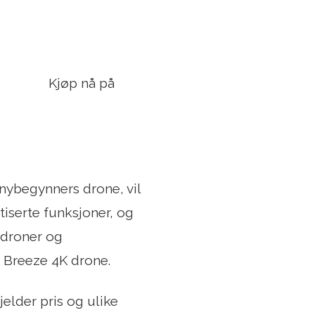
Kjøp nå på
 nybegynners drone, vil
tiserte funksjoner, og
sdroner og
c Breeze 4K drone.
elder pris og ulike