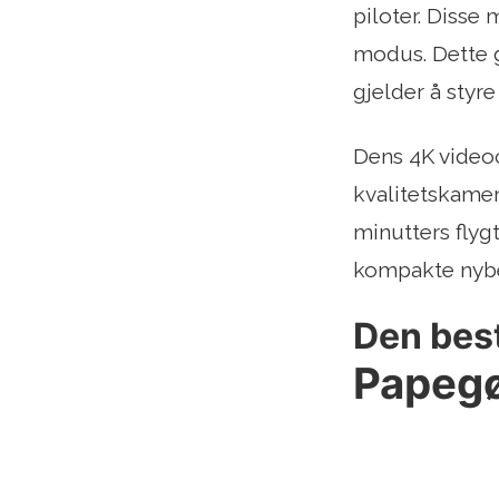
piloter. Diss
modus. Dette g
gjelder å styre
Dens 4K video
kvalitetskamer
minutters flyg
kompakte nybe
Den best
Papegø