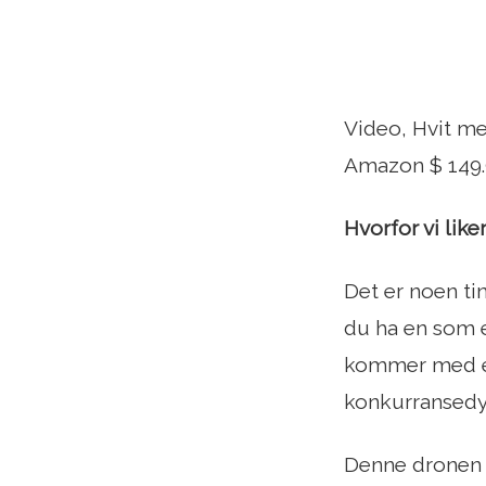
Video, Hvit m
Amazon $ 149
Hvorfor vi like
Det er noen ti
du ha en som e
kommer med en 
konkurransedyk
Denne dronen e