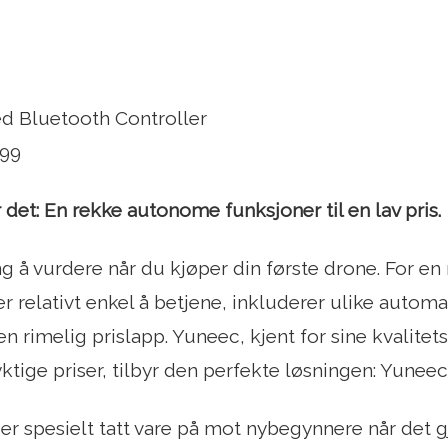
ed Bluetooth Controller
.99
r det: En rekke autonome funksjoner til en lav pris.
ng å vurdere når du kjøper din første drone. For en
r relativt enkel å betjene, inkluderer ulike automa
rimelig prislapp. Yuneec, kjent for sine kvalitet
tige priser, tilbyr den perfekte løsningen: Yunee
r spesielt tatt vare på mot nybegynnere når det gj