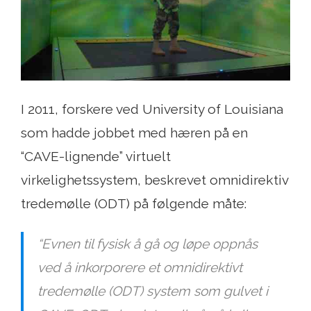
I 2011, forskere ved University of Louisiana
som hadde jobbet med hæren på en
“CAVE-lignende” virtuelt
virkelighetssystem, beskrevet omnidirektiv
tredemølle (ODT) på følgende måte:
“Evnen til fysisk å gå og løpe oppnås
ved å inkorporere et omnidirektivt
tredemølle (ODT) system som gulvet i