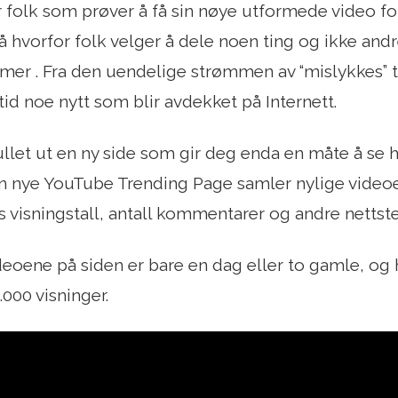
for folk som prøver å få sin nøye utformede video fo
tå hvorfor folk velger å dele noen ting og ikke andre 
 mer . Fra den uendelige strømmen av “mislykkes” ti
ltid noe nytt som blir avdekket på Internett.
llet ut en ny side som gir deg enda en måte å se 
n nye YouTube Trending Page samler nylige videoe
s visningstall, antall kommentarer og andre nettst
ideoene på siden er bare en dag eller to gamle, og 
.000 visninger.