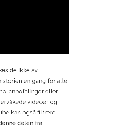
kes de ikke av
istorien en gang for alle
be-anbefalinger eller
overvåkede videoer og
ube kan også filtrere
denne delen fra