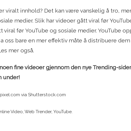
er viralt innhold? Det kan være vanskelig å tro, me
iale medier. Slik har videoer gått viral før YouTub
tt viral før YouTube og sosiale medier. YouTube op
ga oss bare en mer effektiv måte å distribuere dem 
 Les mer også.
 noen fine videoer gjennom den nye Trending-side
n under!
pixel.com via Shutterstock.com
nline Video, Web Trender, YouTube.