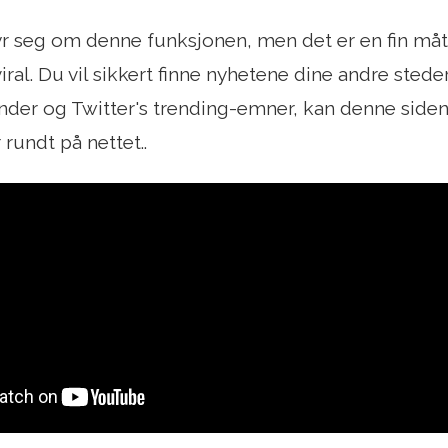
bryr seg om denne funksjonen, men det er en fin må
iral. Du vil sikkert finne nyhetene dine andre steder
der og Twitter's trending-emner, kan denne siden
 rundt på nettet..