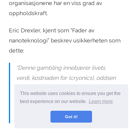
organisasjonene har en viss grad av
oppholdskraft.
Eric Drexler, kjent som “Fader av
nanoteknologi” beskrev usikkerheten som
dette:
“Denne gambling innebærer livets
verdi, kostnaden for (cryonics), oddsen
om at teknologien vil fungere (som
This website uses cookies to ensure you get the
virker utmerket), og oddsen om at
best experience on our website.
Learn more
menneskeheten vil overleve, utvikle
Got it!
teknologien og gjenopplive folk.”