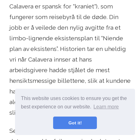
Calavera er spansk for "kraniet"), som
fungerer som reisebyrå til de døde. Din
jobb er å veilede den nylig avgitte fra et
limbo-lignende eksistensplan til “Niende
plan av eksistens”. Historien tar en uheldig
vri når Calavera innser at hans
arbeidsgivere hadde stjålet de mest
hensiktsmessige billettene, slik at kundene
hans kunne vandre den farlige verden
This website uses cookies to ensure you get the
alene. Din jobb, som helten, er å redde en
best experience on our website.
Learn more
slik kunde, før hun kommer til skade.
Got it!
Selv om spillet var kritisk anerkjente, led