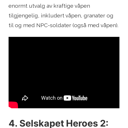
enormt utvalg av kraftige våpen
tilgjengelig, inkludert våpen, granater og
til og med NPC-soldater (også med våpen).
4. Selskapet Heroes 2: