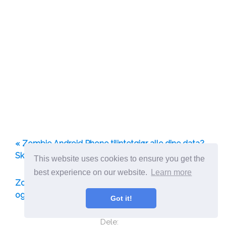
« Zombie Android Phone tilintetgjør alle dine data?
Skyt den i hodet med 11 gratis tips og triks
This website uses cookies to ensure you get the
best experience on our website.
Learn more
Zombie-Shooter Dead Trigger 2 lansert på Android
og iOS; Skrivebord kommer snart »
Got it!
Dele: