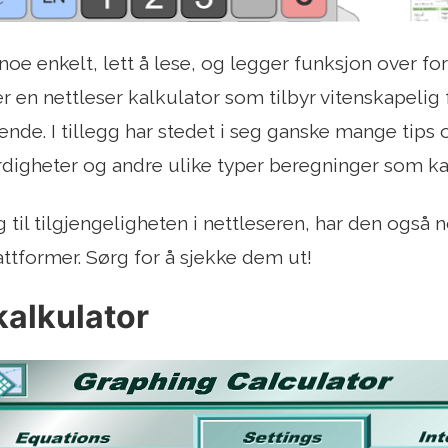
noe enkelt, lett å lese, og legger funksjon over fo
er en nettleser kalkulator som tilbyr vitenskapelig fu
nde. I tillegg har stedet i seg ganske mange tips 
igheter og andre ulike typer beregninger som kan 
gg til tilgjengeligheten i nettleseren, har den også 
attformer. Sørg for å sjekke dem ut!
kalkulator