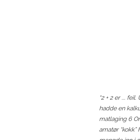
“2 + 2 er ... fe
hadde en kalku
matlaging 6 On
amatør “kokk” 