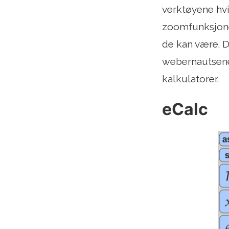
verktøyene hvi
zoomfunksjoner
de kan være. De
webernautsene 
kalkulatorer.
eCalc