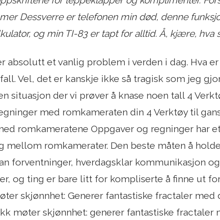
ppskriftene for leppeklapper og komplimenter. For
s mer Dessverre er telefonen min død, denne funksjo
ulator, og min TI-83 er tapt for alltid. Å, kjære, hva 
er absolutt et vanlig problem i verden i dag. Hva er
all. Vel, det er kanskje ikke så tragisk som jeg gjo
 en situasjon der vi prøver å knase noen tall 4 Verkt
egninger med romkameraten din 4 Verktøy til gan
med romkameratene Oppgaver og regninger har et s
g mellom romkamerater. Den beste måten å holde 
n forventninger, hverdagsklar kommunikasjon og å
er, og ting er bare litt for kompliserte å finne ut 
er skjønnhet: Generer fantastiske fractaler med d
k møter skjønnhet: generer fantastiske fractaler 