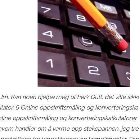
il. Um. Kan noen hjelpe meg ut her? Gutt, det ville sikk
lator. 6 Online oppskriftsmåling og konverteringskal
line oppskriftsmåling og konverteringskalkulatore
hvem handler om å varme opp stekepannen, jeg trenge