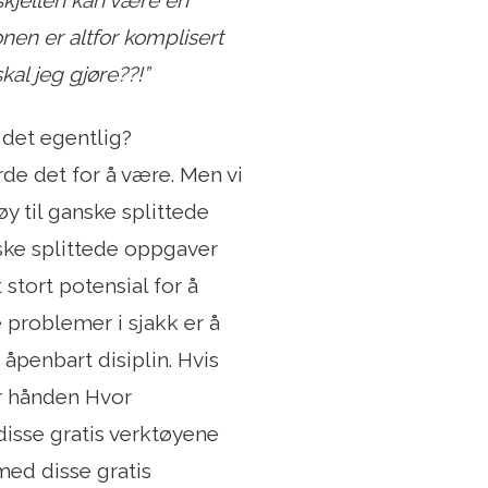
skjellen kan være en
nen er altfor komplisert
skal jeg gjøre??!”
 det egentlig?
rde det for å være. Men vi
øy til ganske splittede
ske splittede oppgaver
tort potensial for å
problemer i sjakk er å
penbart disiplin. Hvis
for hånden Hvor
isse gratis verktøyene
med disse gratis