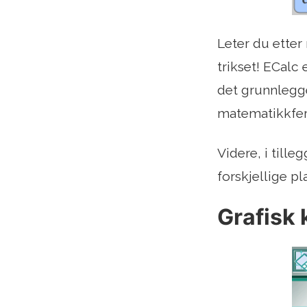
Leter du etter 
trikset! ECalc 
det grunnlegge
matematikkferd
Videre, i tille
forskjellige pl
Grafisk 