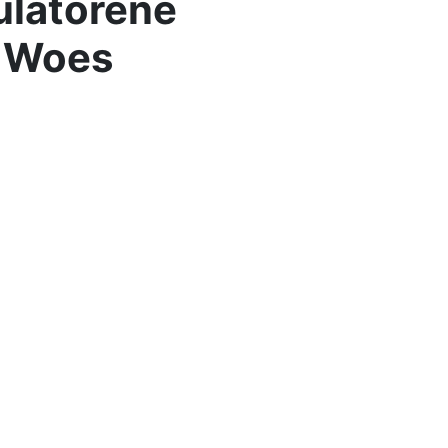
ulatorene
h Woes