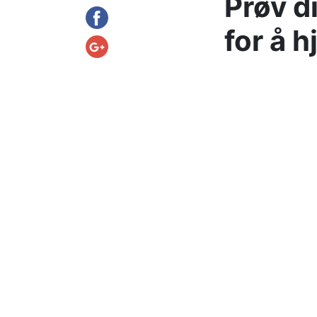
Prøv d
for å 