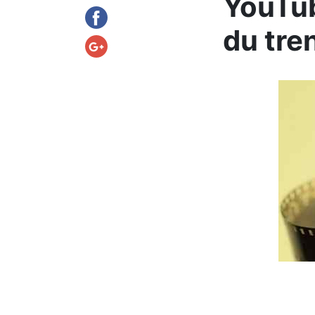
YouTub
du tre