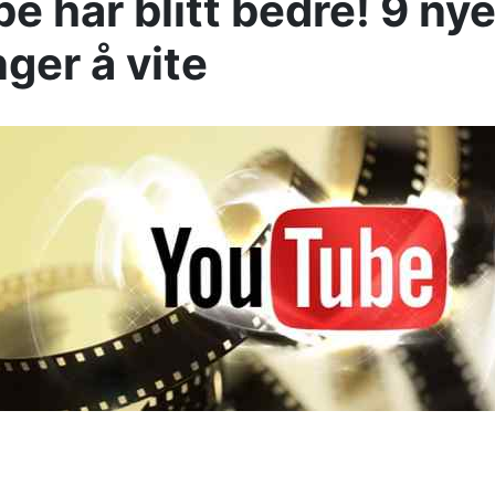
e har blitt bedre! 9 ny
nger å vite