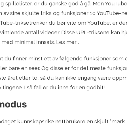
g spillelister, er du ganske god å gå. Men YouTub
av sine skjulte triks og funksjoner 10 YouTube-ne
Tube-triksetrenker du bør vite om YouTube, er de
vimlende antall videoer. Disse URL-triksene kan h
n med minimal innsats. Les mer .
 at du finner minst ett av følgende funksjoner som e
er bare en seer. Og disse er for det meste funksjon
iste året eller to, så du kan ikke engang være op
 tingene. I så fall er du inne for en godbit!
 modus
ppdaget kunnskapsrike nettbrukere en skjult “mør