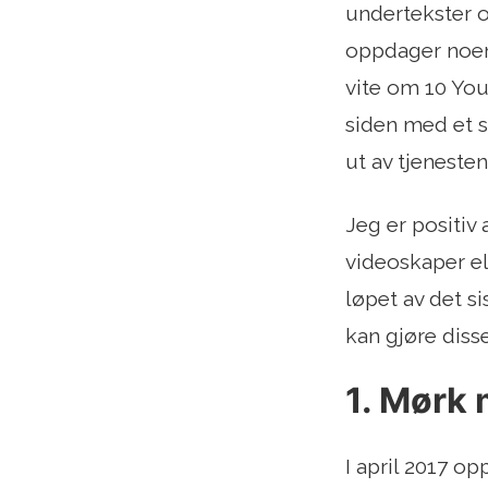
undertekster o
oppdager noen 
vite om 10 You
siden med et s
ut av tjeneste
Jeg er positiv
videoskaper ell
løpet av det s
kan gjøre disse
1. Mørk
I april 2017 o