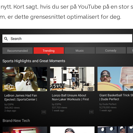
nytt. Kort sagt, hvis du ser på YouTube på en stor 
m, er dette grensesnittet optimalisert for deg.