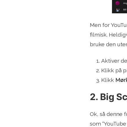
Men for YouTub
filmisk. Heldi
bruke den uten
Aktiver d
Klikk på pr
Klikk
Mør
2. Big S
Ok, så denne f
som “YouTube 