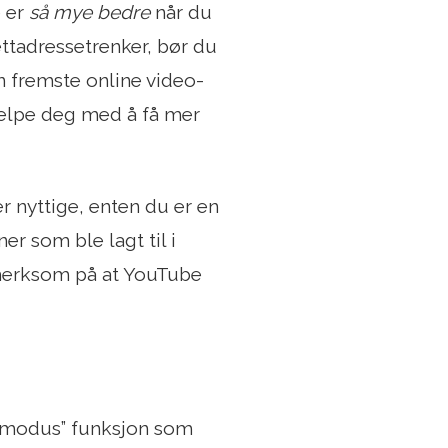
e er
så mye bedre
når du
ttadressetrenker, bør du
n fremste online video-
jelpe deg med å få mer
r nyttige, enten du er en
er som ble lagt til i
pmerksom på at YouTube
k modus” funksjon som