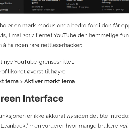
e er en mørk modus enda bedre fordi den får oppl
gvis, i mai 2017 fjernet YouTube den hemmelige fu
 å ha noen rare nettleserhacker:
et nye YouTube-grensesnittet.
ofilikonet øverst til høyre.
kt tema
>
Aktiver mørkt tema
.
creen Interface
unksjonen er ikke akkurat
ny
siden det ble introdus
Leanback,” men vurderer hvor mange brukere
vet 