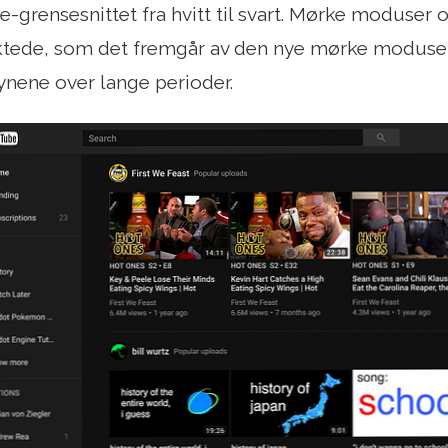
-grensesnittet fra hvitt til svart. Mørke moduser
aktede, som det fremgår av den nye mørke modusen
øynene over lange perioder.