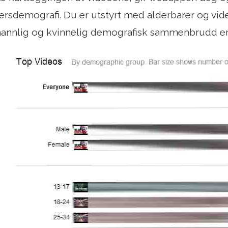
dersdemografi. Du er utstyrt med alderbarer og vide
mannlig og kvinnelig demografisk sammenbrudd er 