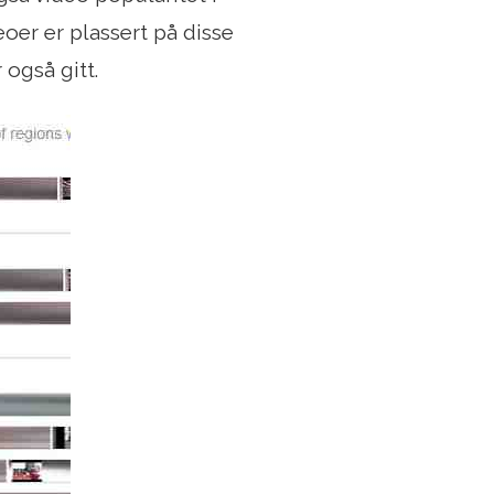
oer er plassert på disse
også gitt.