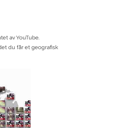
tet av YouTube.
et du får et geografisk