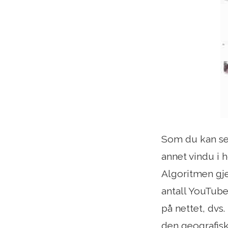
Som du kan se 
annet vindu i 
Algoritmen gj
antall YouTub
på nettet, dvs
den geografisk