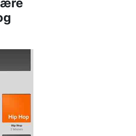
lære
og