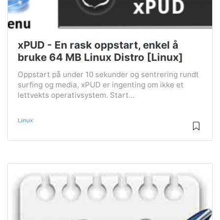
xPUD - En rask oppstart, enkel å
bruke 64 MB Linux Distro [Linux]
Oppstart på under 10 sekunder og sentrering rundt
surfing og media, xPUD er ingenting om ikke et
lettvekts operativsystem. Start...
Linux