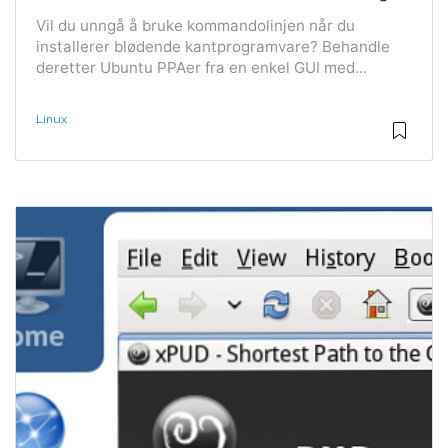
Vil du unngå å bruke kommandolinjen når du
installerer blødende kantprogramvare? Behandle
deretter Ubuntu PPAer fra en enkel GUI med...
Linux