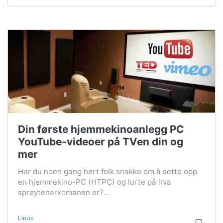
Din første hjemmekinoanlegg PC
YouTube-videoer på TVen din og
mer
Har du noen gang hørt folk snakke om å sette opp
en hjemmekino-PC (HTPC) og lurte på hva
sprøytenarkomanen er?...
Linux