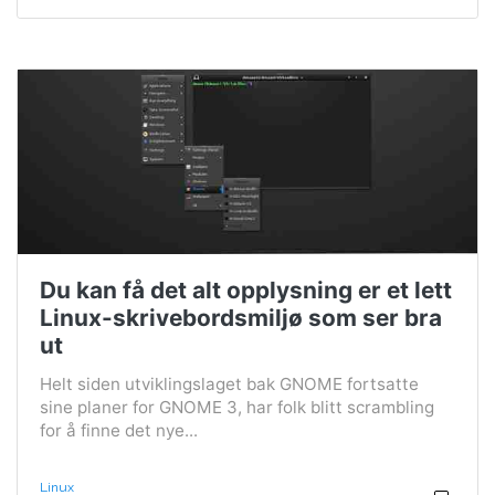
Du kan få det alt opplysning er et lett
Linux-skrivebordsmiljø som ser bra
ut
Helt siden utviklingslaget bak GNOME fortsatte
sine planer for GNOME 3, har folk blitt scrambling
for å finne det nye...
Linux