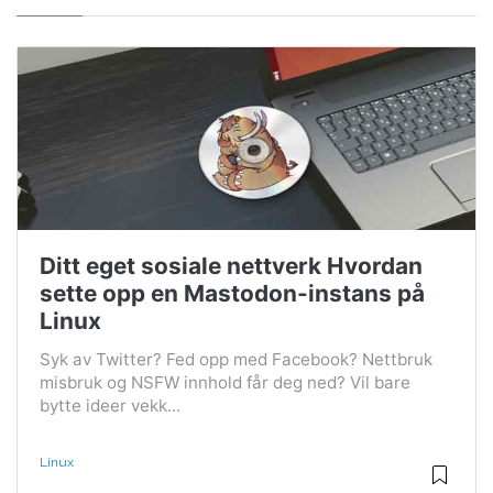
Ditt eget sosiale nettverk Hvordan
sette opp en Mastodon-instans på
Linux
Syk av Twitter? Fed opp med Facebook? Nettbruk
misbruk og NSFW innhold får deg ned? Vil bare
bytte ideer vekk...
Linux