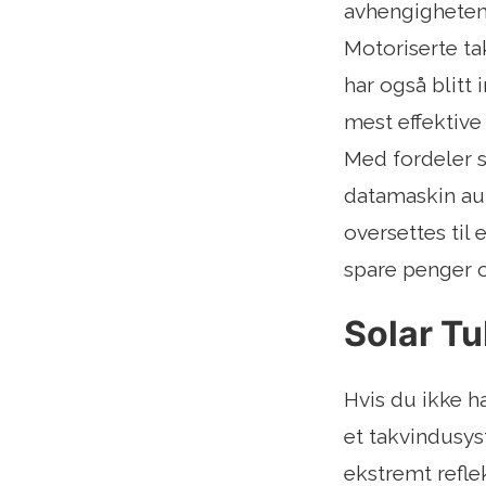
avhengigheten 
Motoriserte ta
har også blitt
mest effektive
Med fordeler 
datamaskin aut
oversettes til 
spare penger 
Solar T
Hvis du ikke ha
et takvindusys
ekstremt refle