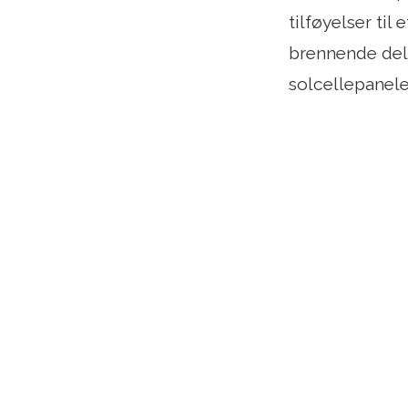
tilføyelser til
brennende dele
solcellepanele