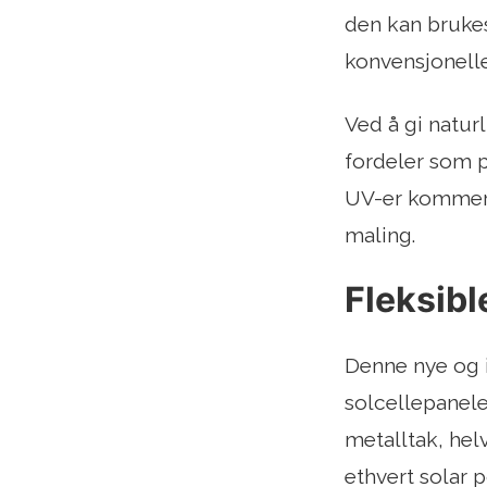
den kan brukes
konvensjonelle
Ved å gi natur
fordeler som p
UV-er kommer 
maling.
Fleksibl
Denne nye og i
solcellepaneler
metalltak, helv
ethvert solar 