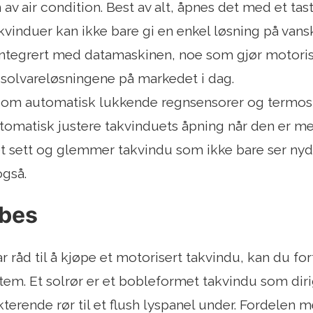
av air condition. Best av alt, åpnes det med et tas
kvinduer kan ikke bare gi en enkel løsning på vans
 integrert med datamaskinen, noe som gjør motoris
 solvareløsningene på markedet i dag.
som automatisk lukkende regnsensorer og termosta
omatisk justere takvinduets åpning når den er mes
et sett og glemmer takvindu som ikke bare ser nydel
også.
ubes
r råd til å kjøpe et motorisert takvindu, kan du forts
tem. Et solrør er et bobleformet takvindu som diri
kterende rør til et flush lyspanel under. Fordelen 