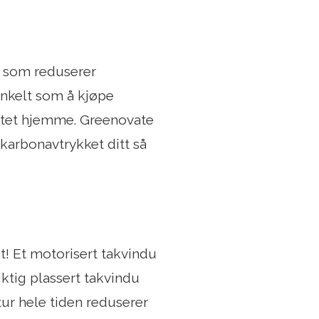
t som reduserer
enkelt som å kjøpe
ettet hjemme. Greenovate
 karbonavtrykket ditt så
ut! Et motorisert takvindu
tig plassert takvindu
r hele tiden reduserer