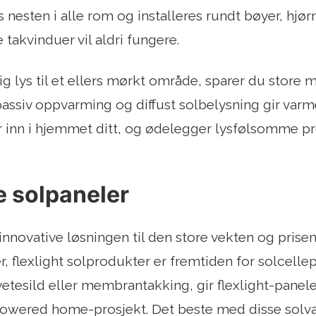
 nesten i alle rom og installeres rundt bøyer, hjør
 takvinduer vil aldri fungere.
lig lys til et ellers mørkt område, sparer du store
assiv oppvarming og diffust solbelysning gir var
inn i hjemmet ditt, og ødelegger lysfølsomme p
e solpaneler
nnovative løsningen til den store vekten og prise
, flexlight solprodukter er fremtiden for solcellepa
etesild eller membrantakking, gir flexlight-paneler 
powered home-prosjekt. Det beste med disse solva