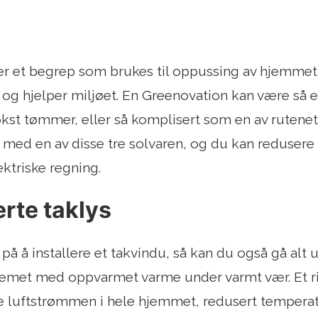
er et begrep som brukes til oppussing av hjemme
og hjelper miljøet. En Greenovation kan være så 
kst tømmer, eller så komplisert som en av ruten
g med en av disse tre solvaren, og du kan redusere
ektriske regning.
rte taklys
på å installere et takvindu, så kan du også gå alt 
emet med oppvarmet varme under varmt vær. Et rik
 luftstrømmen i hele hjemmet, redusert temperatu