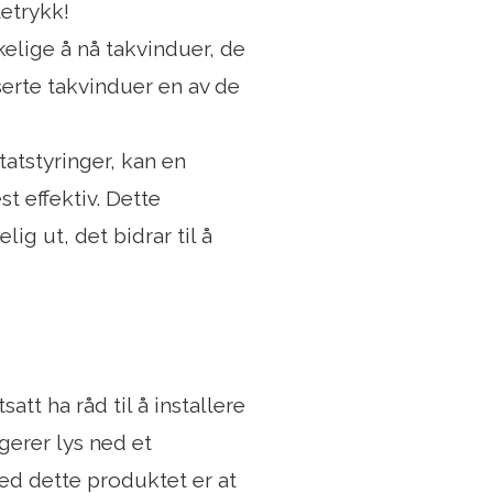
tetrykk!
kelige å nå takvinduer, de
erte takvinduer en av de
tstyringer, kan en
t effektiv. Dette
ig ut, det bidrar til å
att ha råd til å installere
gerer lys ned et
med dette produktet er at