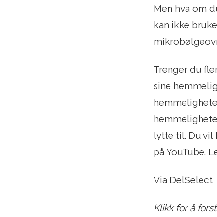
Men hva om du
kan ikke bruke 
mikrobølgeovn
Trenger du fle
sine hemmelig
hemmeligheter
hemmeligheter 
lytte til. Du v
på YouTube. Le
Via DelSelect
Klikk for å fors