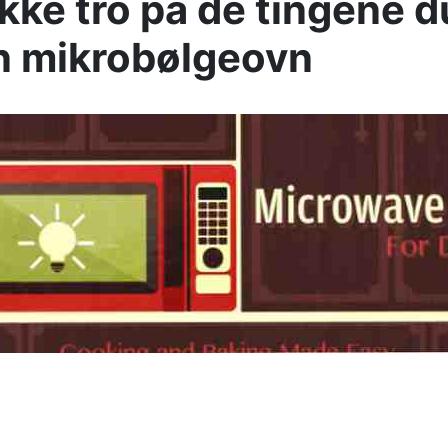
ikke tro på de tingene d
n mikrobølgeovn