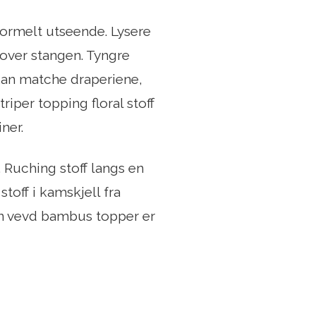
formelt utseende. Lysere
 over stangen. Tyngre
 kan matche draperiene,
triper topping floral stoff
ner.
 Ruching stoff langs en
off i kamskjell fra
En vevd bambus topper er