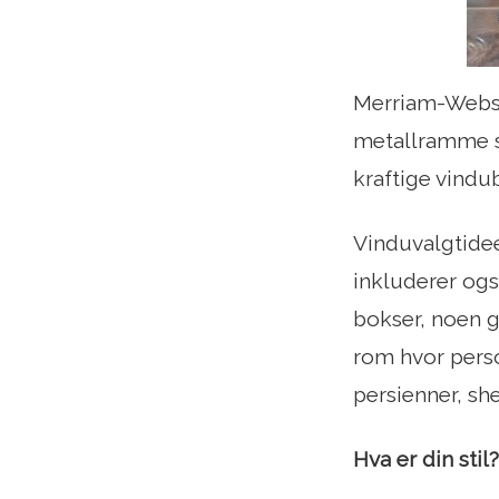
Merriam-Webste
metallramme so
kraftige vindub
Vinduvalgtidee
inkluderer også
bokser, noen g
rom hvor pers
persienner, she
Hva er din stil?