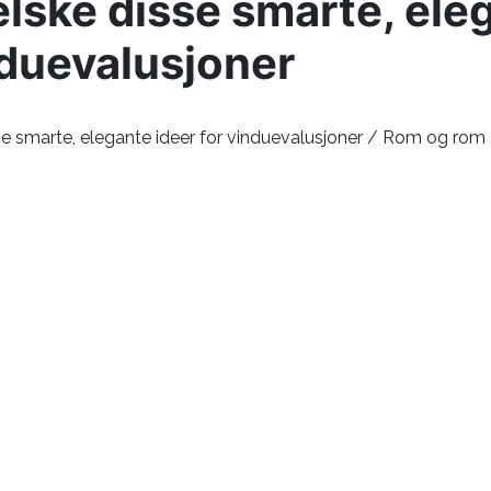
 elske disse smarte, ele
nduevalusjoner