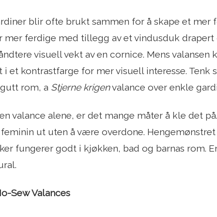
rdiner blir ofte brukt sammen for å skape et mer 
er mer ferdige med tillegg av et vindusduk drapert
åndtere visuell vekt av en cornice. Mens valansen
t i et kontrastfarge for mer visuell interesse. Tenk s
n gutt rom, a
Stjerne krigen
valance over enkle gardi
en valance alene, er det mange måter å kle det på.
 feminin ut uten å være overdone. Hengemønstret st
ker fungerer godt i kjøkken, bad og barnas rom. 
ral.
No-Sew Valances