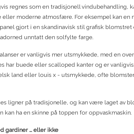
vis regnes som en tradisjonell vindubehandling, 
 eller moderne atmosfære. For eksempel kan en 
fpanel gjort i en skandinavisk stil grafisk blomstret 
nadorned unntatt den solfylte farge.
valanser er vanligvis mer utsmykkede, med en overfl
es har buede eller scalloped kanter og er vanligvi
elsk land eller louis x - utsmykkede, ofte blomster
s ligner på tradisjonelle, og kan være laget av blo
orn kan ha en skinne på toppen for oppvaskmaskin.
gardiner ... eller ikke