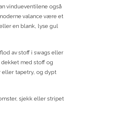
kan vindueventilene også
moderne valance være et
eller en blank, lyse gul
od av stoff i swags eller
s dekket med stoff og
 eller tapetry, og dypt
mster, sjekk eller stripet