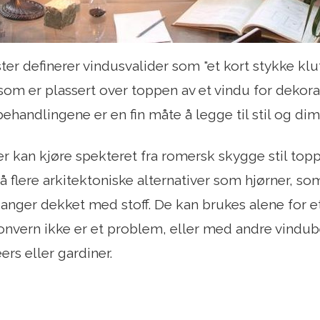
r definerer vindusvalider som "et kort stykke klut 
m er plassert over toppen av et vindu for dekora
ehandlingene er en fin måte å legge til stil og dim
r kan kjøre spekteret fra romersk skygge stil topp
 flere arkitektoniske alternativer som hjørner, som
anger dekket med stoff. De kan brukes alene for et
onvern ikke er et problem, eller med andre vindu
ers eller gardiner.