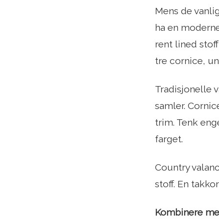
Mens de vanlig
ha en moderne
rent lined stof
tre cornice, u
Tradisjonelle 
samler. Cornic
trim. Tenk eng
farget.
Country valance
stoff. En takk
Kombinere med 