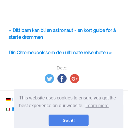
« Ditt barn kan bli en astronaut - en kort guide for å
starte drømmen
Din Chromebook som den ultimate reisenheten »
Dele:
This website uses cookies to ensure you get the
Deutsch
Nederlands
Svenska
Norsk
best experience on our website.
Learn more
Italiano
Français
Español
Românesc
Got it!
©
2026
no.ephesossoftware.com