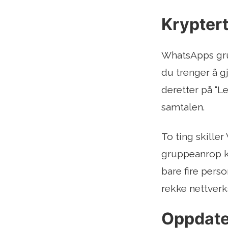
Kryptert
WhatsApps grup
du trenger å g
deretter på “Le
samtalen.
To ting skille
gruppeanrop kry
bare fire pers
rekke nettverk
Oppdater