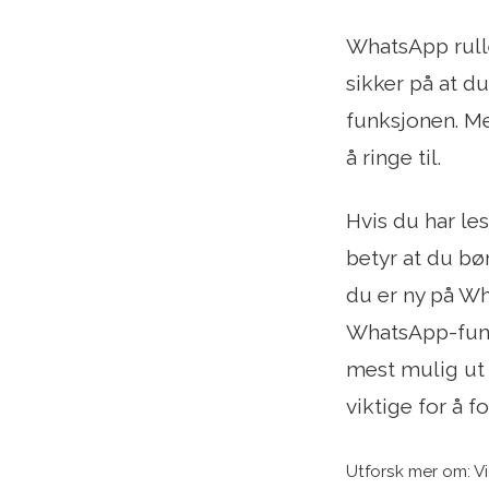
WhatsApp rulle
sikker på at d
funksjonen. M
å ringe til.
Hvis du har le
betyr at du bø
du er ny på Wh
WhatsApp-funks
mest mulig ut 
viktige for å 
Utforsk mer om: V