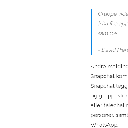
Gruppe vide
å ha fire a
samme.
- David Pier
Andre meldings
Snapchat kom t
Snapchat legge
og gruppestem
eller talechat
personer, samt
WhatsApp.