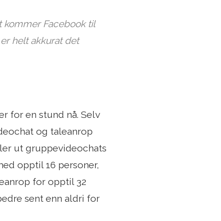
t kommer Facebook til
r helt akkurat det
 for en stund nå. Selv
ideochat og taleanrop
ller ut gruppevideochats
ed opptil 16 personer,
eanrop for opptil 32
edre sent enn aldri for