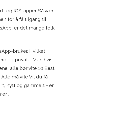
id- og IOS-apper. Så vær
 for å få tilgang til
sApp, er det mange folk
tsApp-bruker. Hvilket
ere og private. Men hvis
e, alle bør vite 10 Best
lle må vite Vil du få
t, nytt og gammelt - er
mer .