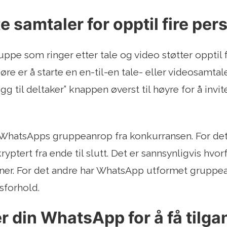
e samtaler for opptil fire per
pe som ringer etter tale og video støtter opptil fi
jøre er å starte en en-til-en tale- eller videosamt
gg til deltaker” knappen øverst til høyre for å invit
r WhatsApps gruppeanrop fra konkurransen. For det 
ptert fra ende til slutt. Det er sannsynligvis hvorf
oner. For det andre har WhatsApp utformet gruppea
sforhold.
 din WhatsApp for å få tilga