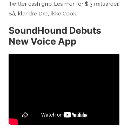
Twitter cash grip. Les mer for $ 3 milliarder.
Så, klandre Dre, ikke Cook.
SoundHound Debuts
New Voice App