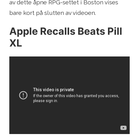
av dette åpne RPG-settet i Boston vises
bare kort på slutten av videoen.
Apple Recalls Beats Pill
XL