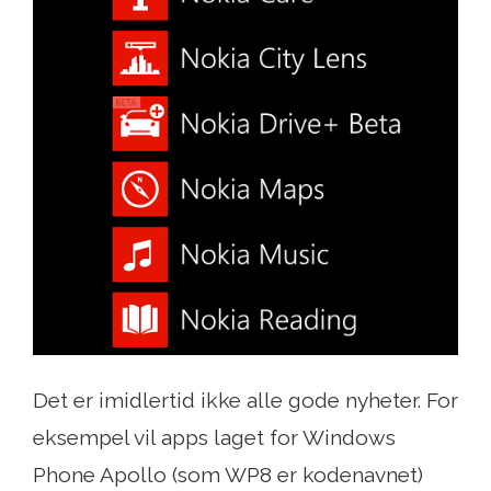
Det er imidlertid ikke alle gode nyheter. For
eksempel vil apps laget for Windows
Phone Apollo (som WP8 er kodenavnet)