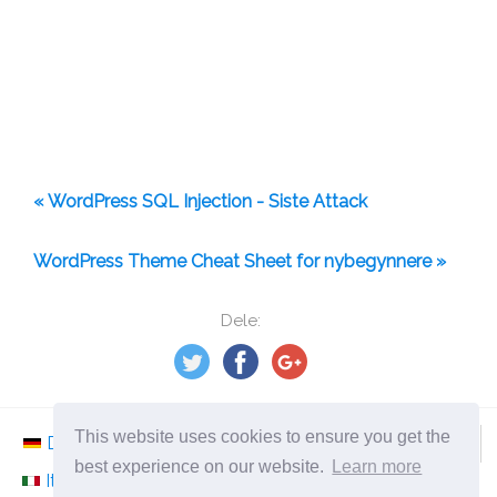
« WordPress SQL Injection - Siste Attack
WordPress Theme Cheat Sheet for nybegynnere »
Dele:
This website uses cookies to ensure you get the
Deutsch
Nederlands
Svenska
Norsk
best experience on our website.
Learn more
Italiano
Français
Español
Românesc