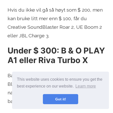
Hvis du ikke vil gå så høyt som $ 200, men
kan bruke litt mer enn $ 100, får du
Creative SoundBlaster Roar 2, UE Boom 2
eller JBL Charge 3.
Under $ 300: B & O PLAY
A1 eller Riva Turbo X
Bang & Olufsen Beoplay A1 bærbar
This website uses cookies to ensure you get the
Bluetooth høyttaler med mikrofon -
best experience on our website.
Learn more
naturlig Bang & Olufsen Beoplay A1
Got it!
bærbar Bluetooth høyttaler med mikrofon