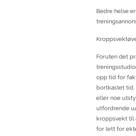
Bedre helse er 
treningsannons
Kroppsvektøvel
Foruten det pr
treningsstudio
opp tid for fa
bortkastet tid
eller noe utsty
utfordrende ua
kroppsvekt til
for lett for ek