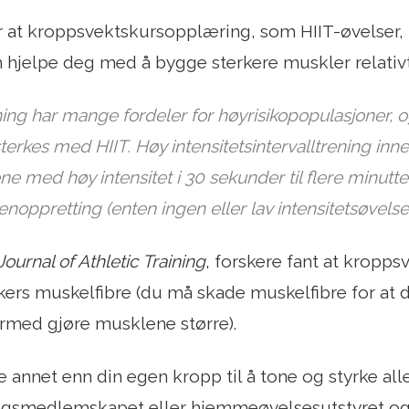
r at kroppsvektskursopplæring, som HIIT-øvelser, k
 hjelpe deg med å bygge sterkere muskler relativt
ing har mange fordeler for høyrisikopopulasjoner, og 
sterkes med HIIT. Høy intensitetsintervalltrening in
ne med høy intensitet i 30 sekunder til flere minutte
enoppretting (enten ingen eller lav intensitetsøvelse
Journal of Athletic Training
, forskere fant at kropps
ers muskelfibre (du må skade muskelfibre for at d
rmed gjøre musklene større).
e annet enn din egen kropp til å tone og styrke all
ingsmedlemskapet eller hjemmeøvelsesutstyret og