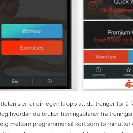
telen sier, er din egen kropp alt du trenger for å f
 deg hvordan du bruker treningsplaner fra treningsi
Velg mellom programmer så kort som to minutter 