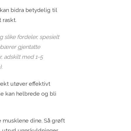
an bidra betydelig til
 raskt.
slike fordeler, spesielt
nebærer gjentatte
r, adskilt med 1-5
).
vekt utøver effektivt
e kan helbrede og bli
e musklene dine. Så grøft
 utryd unnskyldninger.