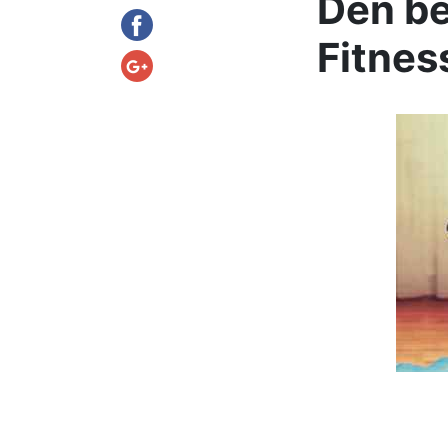
Den be
Fitne