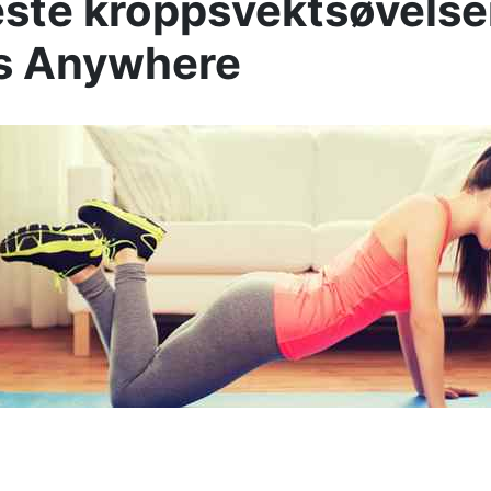
ste kroppsvektsøvelse
ss Anywhere