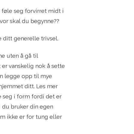
føle seg forvirret midt i
Hvor skal du begynne??
itt generelle trivsel.
e uten å gå til
 er vanskelig nok å sette
an legge opp til mye
 hjemmet ditt. Les mer
e seg i form fordi det er
i du bruker din egen
m ikke er for tung eller