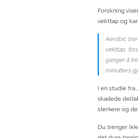
Forskning vise
vekttap og kan
Aerobic tren
vekttap, for
ganger å tre
minutters gj
I en studie fra
skadede deltak
sterkere og de
Du trenger ikk
det dyre tren