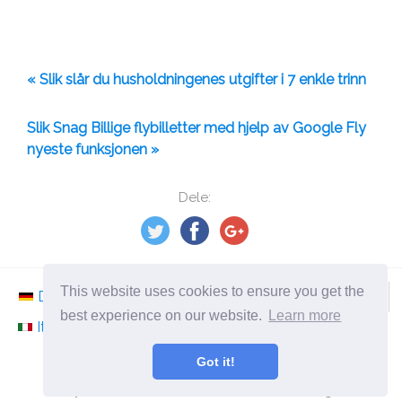
« Slik slår du husholdningenes utgifter i 7 enkle trinn
Slik Snag Billige flybilletter med hjelp av Google Fly
nyeste funksjonen »
Dele:
This website uses cookies to ensure you get the
Deutsch
Nederlands
Svenska
Norsk
best experience on our website.
Learn more
Italiano
Français
Español
Românesc
Got it!
©
2026
no.ephesossoftware.com
Nyheter fra verden av moderne teknologi!