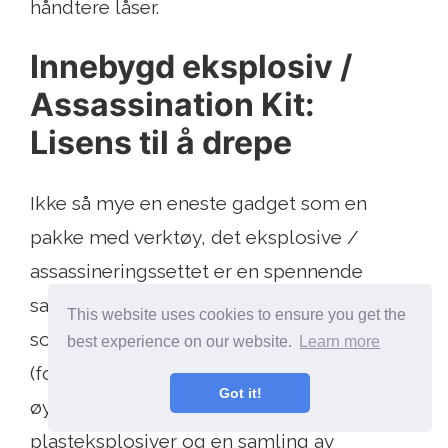
håndtere låser.
Innebygd eksplosiv /
Assassination Kit:
Lisens til å drepe
Ikke så mye en eneste gadget som en
pakke med verktøy, det eksplosive /
assassineringssettet er en spennende
samling av tilsynelatende uskadelige ting
This website uses cookies to ensure you get the
som tannkrem og en pakke sigaretter
best experience on our website.
Learn more
(forlater de åpenbare helseskader for et
Got it!
øyeblikk) som i realiteten er
plasteksplosiver og en samling av