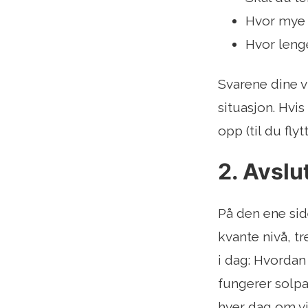
Hvor mye e
Hvor lenge
Svarene dine v
situasjon. Hvis
opp (til du flyt
2. Avslut
På den ene sid
kvante nivå, t
i dag: Hvordan
fungerer solpa
hver dag om vi