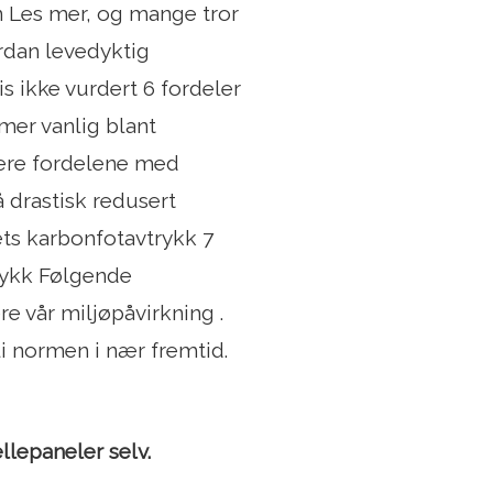
n Les mer, og mange tror
ordan levedyktig
s ikke vurdert 6 fordeler
 mer vanlig blant
sere fordelene med
 drastisk redusert
ts karbonfotavtrykk 7
rykk Følgende
e vår miljøpåvirkning .
li normen i nær fremtid.
llepaneler selv.