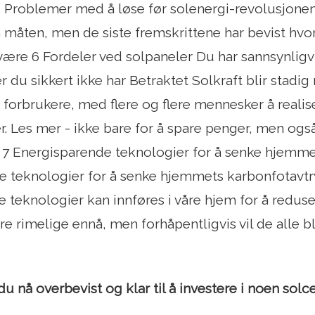
4 Problemer med å løse før solenergi-revolusjone
n måten, men de siste fremskrittene har bevist hv
være 6 Fordeler ved solpaneler Du har sannsynligvi
 du sikkert ikke har Betraktet Solkraft blir stadig
forbrukere, med flere og flere mennesker å reali
r. Les mer - ikke bare for å spare penger, men også
 7 Energisparende teknologier for å senke hjemme
e teknologier for å senke hjemmets karbonfotavt
 teknologier kan innføres i våre hjem for å reduser
ære rimelige ennå, men forhåpentligvis vil de alle b
u nå overbevist og klar til å investere i noen solce