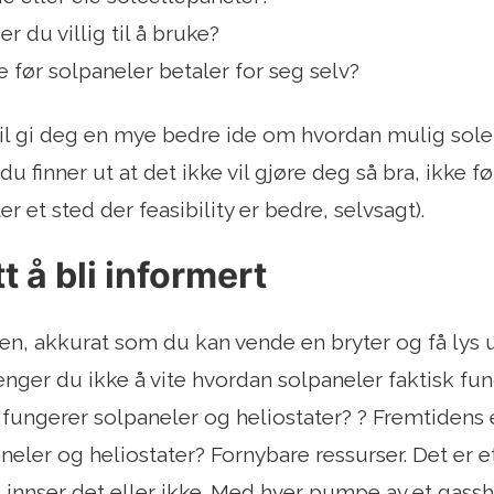
r du villig til å bruke?
 før solpaneler betaler for seg selv?
il gi deg en mye bedre ide om hvordan mulig sole
 du finner ut at det ikke vil gjøre deg så bra, ikke f
ter et sted der feasibility er bedre, selvsagt).
t å bli informert
en, akkurat som du kan vende en bryter og få lys u
renger du ikke å vite hvordan solpaneler faktisk fu
 fungerer solpaneler og heliostater? ? Fremtidens 
neler og heliostater? Fornybare ressurser. Det er
 innser det eller ikke. Med hver pumpe av et gass