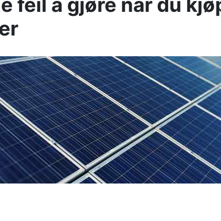
e feil å gjøre når du kjø
er