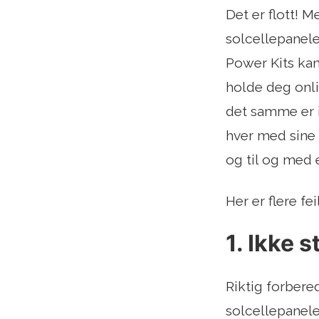
Det er flott! M
solcellepanele
Power Kits kan
holde deg onli
det samme er i
hver med sine 
og til og med 
Her er flere fei
1. Ikke 
Riktig forbered
solcellepaneler