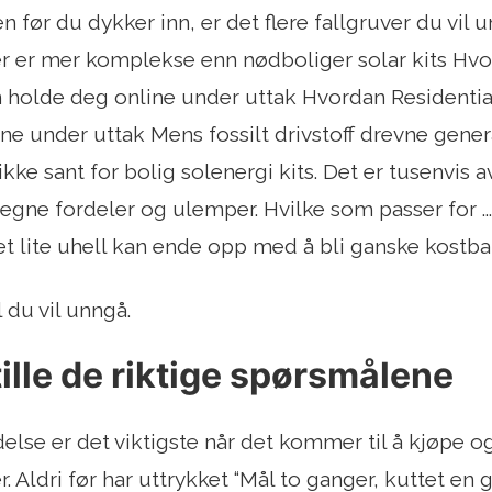
en før du dykker inn, er det flere fallgruver du vil
r er mer komplekse enn nødboliger solar kits Hvo
 holde deg online under uttak Hvordan Residentia
ne under uttak Mens fossilt drivstoff drevne genera
kke sant for bolig solenergi kits. Det er tusenvis 
egne fordeler og ulemper. Hvilke som passer for ..
et lite uhell kan ende opp med å bli ganske kostbar
l du vil unngå.
stille de riktige spørsmålene
else er det viktigste når det kommer til å kjøpe og
. Aldri før har uttrykket “Mål to ganger, kuttet en g