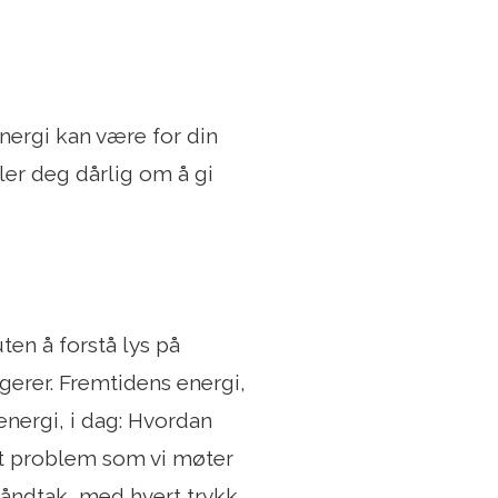
nergi kan være for din
øler deg dårlig om å gi
ten å forstå lys på
ngerer. Fremtidens energi,
energi, i dag: Hvordan
 et problem som vi møter
håndtak, med hvert trykk