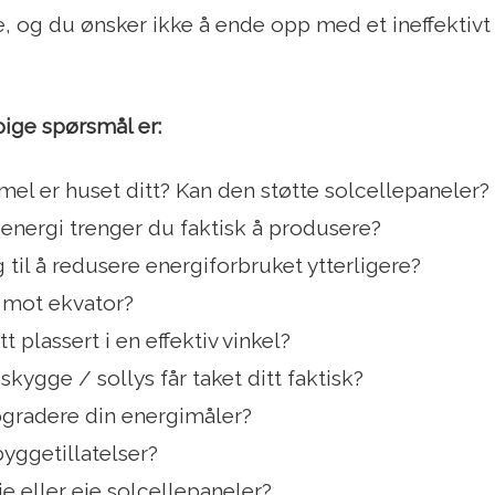
e, og du ønsker ikke å ende opp med et ineffektivt
pige spørsmål er:
el er huset ditt? Kan den støtte solcellepaneler?
energi trenger du faktisk å produsere?
ig til å redusere energiforbruket ytterligere?
k mot ekvator?
tt plassert i en effektiv vinkel?
kygge / sollys får taket ditt faktisk?
pgradere din energimåler?
byggetillatelser?
ie eller eie solcellepaneler?