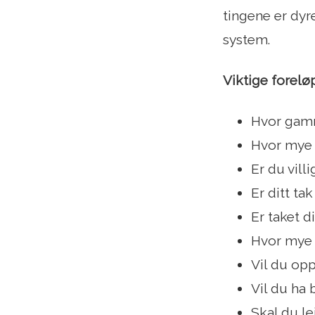
tingene er dyr
system.
Viktige forelø
Hvor gamm
Hvor mye 
Er du vill
Er ditt ta
Er taket di
Hvor mye s
Vil du op
Vil du ha 
Skal du le