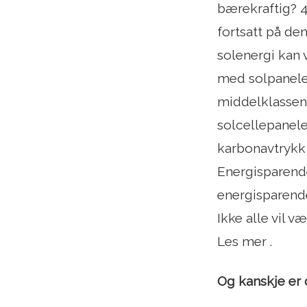
bærekraftig? 
fortsatt på de
solenergi kan 
med solpaneler
middelklassen 
solcellepanele
karbonavtrykk
Energisparend
energisparende
Ikke alle vil v
Les mer .
Og kanskje er d