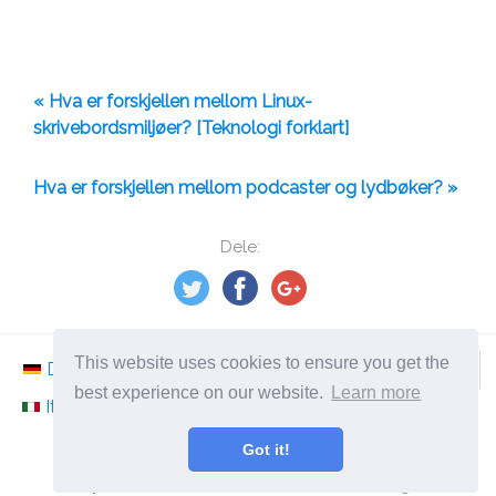
« Hva er forskjellen mellom Linux-
skrivebordsmiljøer? [Teknologi forklart]
Hva er forskjellen mellom podcaster og lydbøker? »
Dele:
This website uses cookies to ensure you get the
Deutsch
Nederlands
Svenska
Norsk
best experience on our website.
Learn more
Italiano
Français
Español
Românesc
Got it!
©
2026
no.ephesossoftware.com
Nyheter fra verden av moderne teknologi!